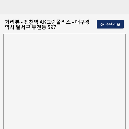
거리뷰 - 진천역 AK그랑폴리스 - 대구광
주택정보
역시 달서구 유천동 597