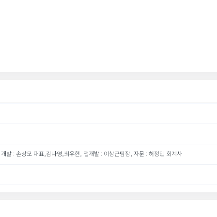
램 개발 : 손상모 대표,김나영,최유현, 앱개발 : 이상근팀장, 자문 : 허정민 회계사