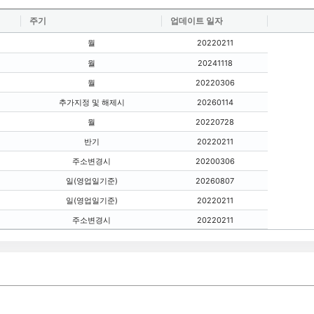
주기
업데이트 일자
월
20220211
월
20241118
월
20220306
추가지정 및 해제시
20260114
월
20220728
반기
20220211
주소변경시
20200306
일(영업일기준)
20260807
일(영업일기준)
20220211
주소변경시
20220211