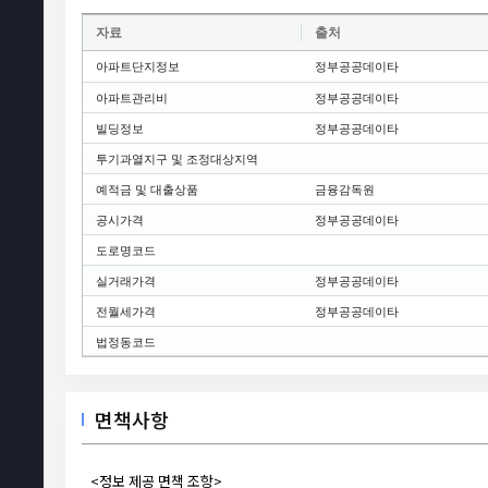
자료
출처
아파트단지정보
정부공공데이타
아파트관리비
정부공공데이타
빌딩정보
정부공공데이타
투기과열지구 및 조정대상지역
예적금 및 대출상품
금융감독원
공시가격
정부공공데이타
도로명코드
실거래가격
정부공공데이타
전월세가격
정부공공데이타
법정동코드
면책사항
<정보 제공 면책 조항>