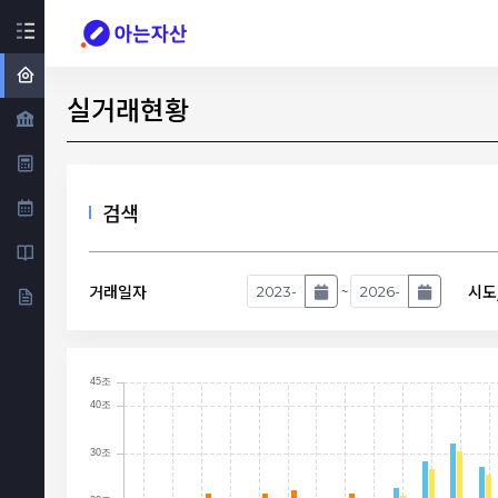
실거래현황
검색
거래일자
시도
~