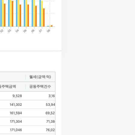
월세(금액:억)
동주택금액
공동주택건수
공동주택금액
9,528
3,165
4,650
141,302
53,947
81,946
161,594
69,525
103,483
171,304
71,386
106,072
171,046
76,020
110,582