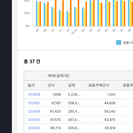
총
37
건
매매(금액:억)
일자
건수
금액
공동주택건수
공동
202608
1,698
5,228.00
1,541
202607
47,197
208,052.00
44,828
202606
61,420
295,475.00
58,043
202605
67,570
357,428.00
63,875
202604
69,713
339,667.00
65,818