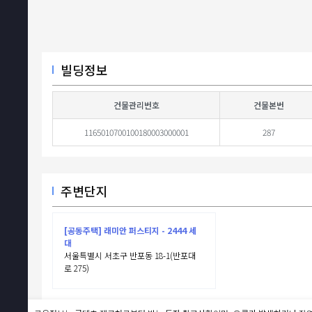
빌딩정보
건물관리번호
건물본번
1165010700100180003000001
287
주변단지
[공동주택] 래미안 퍼스티지 - 2444 세
대
서울특별시 서초구 반포동 18-1(반포대
로 275)