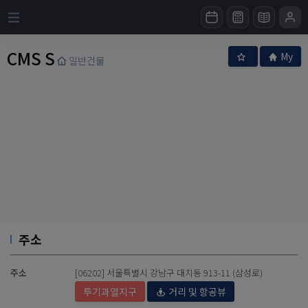
CMS S
My
일반건물
주소
주소
[06202] 서울특별시 강남구 대치동 913-11 (삼성로)
투기과열지구
거리 및 항공뷰