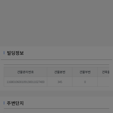
빌딩정보
건물관리번호
건물본번
건물부번
건축물대
1168010600109130011027400
345
0
주변단지