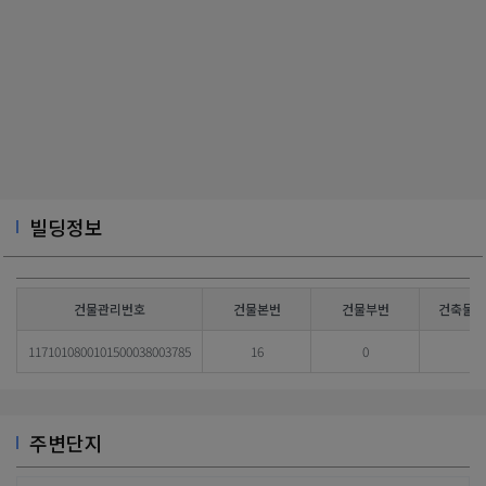
빌딩정보
건물관리번호
건물본번
건물부번
건축물대
1171010800101500038003785
16
0
주변단지