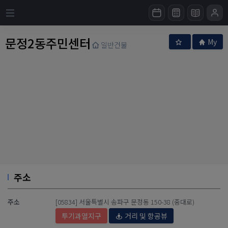
문정2동주민센터
My
일반건물
주소
주소
[05834] 서울특별시 송파구 문정동 150-38 (중대로)
투기과열지구
거리 및 항공뷰