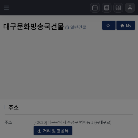
대구문화방송국건물
My
일반건물
주소
주소
[42020] 대구광역시 수성구 범어동 1 (동대구로)
거리 및 항공뷰