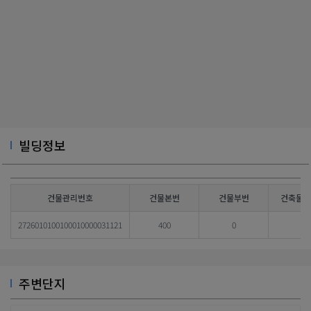
빌딩정보
건물관리번호
건물본번
건물부번
건축물대
2726010100100010000031121
400
0
주변단지