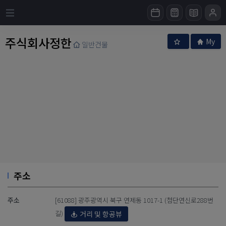
주식회사정한
My
일반건물
주소
주소
[61088] 광주광역시 북구 연제동 1017-1 (첨단연신로288번
길)
거리 및 항공뷰