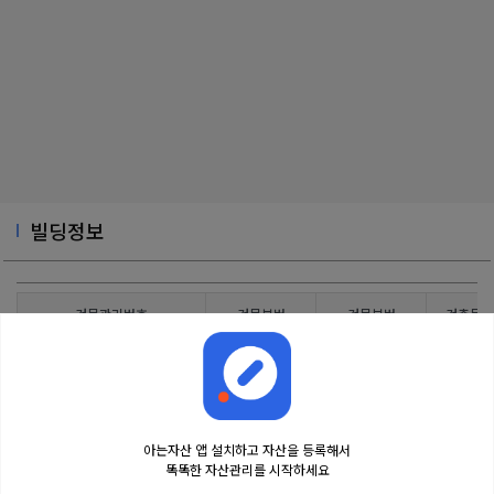
빌딩정보
건물관리번호
건물본번
건물부번
건축물대
2917012900110170001000001
50
0
아는자산 앱 설치하고 자산을 등록해서
똑똑한 자산관리를 시작하세요