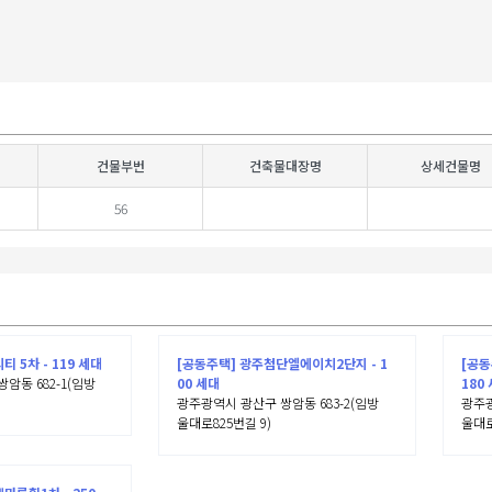
건물부번
건축물대장명
상세건물명
56
 5차 - 119 세대
[공동주택] 광주첨단엘에이치2단지 - 1
[공동
암동 682-1(임방
00 세대
180
광주광역시 광산구 쌍암동 683-2(임방
광주광
울대로825번길 9)
울대로