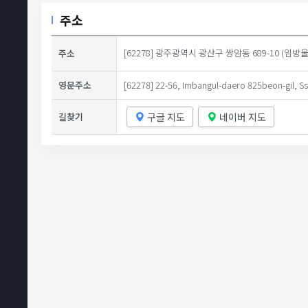
주소
[62278] 광주광역시 광산구 쌍암동 689-10 (임
주소
영문주소
[62278] 22-56, Imbangul-daero 825beon-gil, 
구글 지도
네이버 지도
길찾기