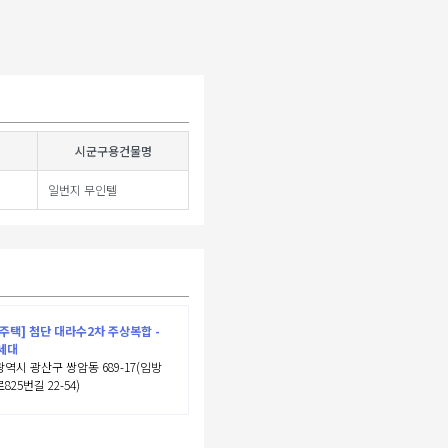
시군구용건물명
일번지 무인텔
주택] 첨단 대라수2차 주상복합 -
 세대
역시 광산구 쌍암동 689-17(임방
825번길 22-54)