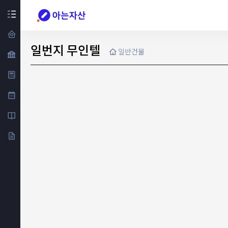
일번지 무인텔
일반건물