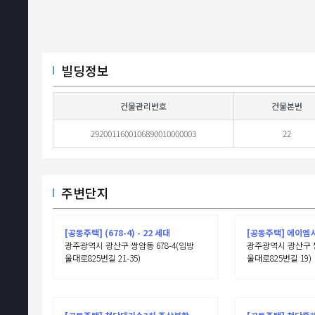
빌딩정보
건물관리번호
건물본번
2920011600106890010000003
22
주변단지
[공동주택] (678-4) - 22 세대
[공동주택] 에이엠시티
광주광역시 광산구 쌍암동 678-4(임방
광주광역시 광산구 쌍
울대로825번길 21-35)
울대로825번길 19)