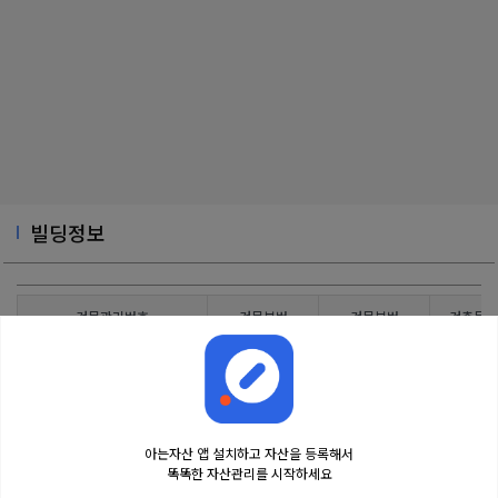
빌딩정보
건물관리번호
건물본번
건물부번
건축물대
2920011900112490000000001
225
0
아는자산 앱 설치하고 자산을 등록해서
똑똑한 자산관리를 시작하세요