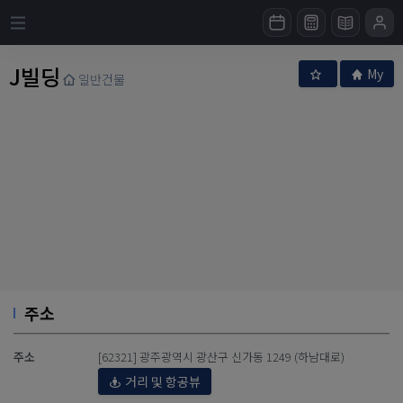
J빌딩
My
일반건물
주소
주소
[62321] 광주광역시 광산구 신가동 1249 (하남대로)
거리 및 항공뷰