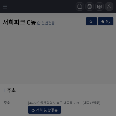
서희파크 C동
My
일반건물
주소
주소
[44225] 울산광역시 북구 매곡동 219-1 (매곡산업로)
거리 및 항공뷰