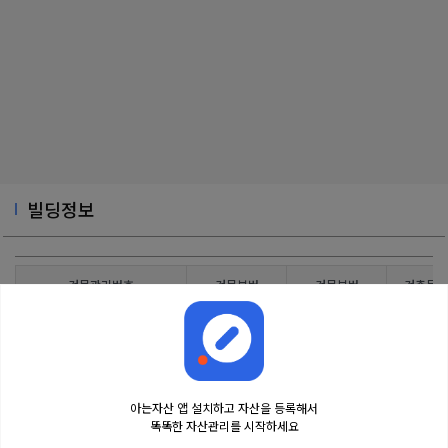
빌딩정보
건물관리번호
건물본번
건물부번
건축물대
3120010300102190001000001
173
0
아는자산 앱 설치하고 자산을 등록해서
똑똑한 자산관리를 시작하세요