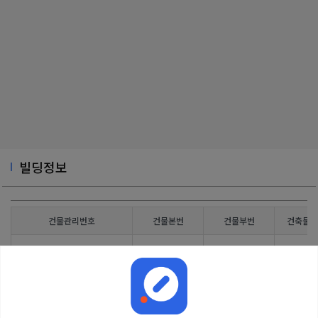
빌딩정보
건물관리번호
건물본번
건물부번
건축물대
3120012600107040000000001
1154
0