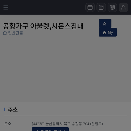
공항가구 아울렛,시몬스침대
My
일반건물
주소
주소
[44238] 울산광역시 북구 송정동 704 (산업로)