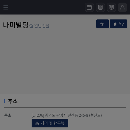
나미빌딩
My
일반건물
주소
주소
[14236] 경기도 광명시 철산동 245-8 (철산로)
거리 및 항공뷰