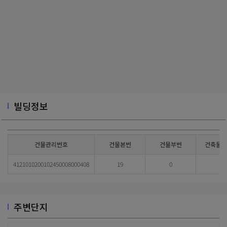
빌딩정보
건물관리번호
건물본번
건물부번
건축물대
4121010200102450008000408
19
0
주변단지