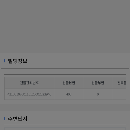
빌딩정보
건물관리번호
건물본번
건물부번
건축물대
4213010700115120002023946
408
0
주변단지