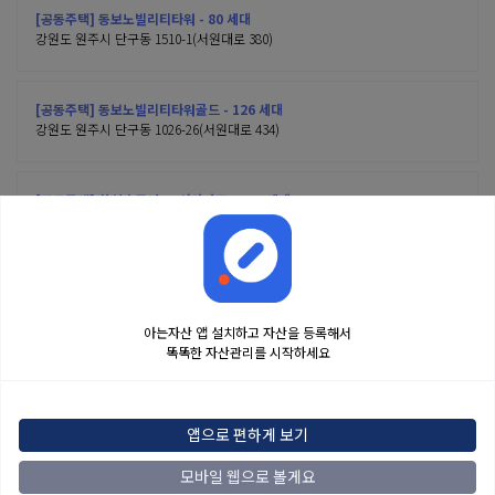
[공동주택] 동보노빌리티타워 - 80 세대
강원도 원주시 단구동 1510-1(서원대로 380)
[공동주택] 동보노빌리티타워골드 - 126 세대
강원도 원주시 단구동 1026-26(서원대로 434)
[공동주택] 한신휴플러스2차아파트 - 478 세대
강원도 원주시 단구동 1461(서원대로 427)
아는자산 앱 설치하고 자산을 등록해서
똑똑한 자산관리를 시작하세요
금융정보는 콘텐츠 제공처로부터 받는 투자 참고사항이며, 오류가 발생하거나 지연될
수 있습니다. 본 정보는 일반적인 시장 정보 제공을 위한 것이며 투자 권유 또는 자문에
앱으로 편하게 보기
해당하지 않습니다. 해당 정보로 인한 투자 결과에 법적인 책임을 지지 않으며, 투자
결정 및 책임은 전적으로 이용자에게 있습니다.
모바일 웹으로 볼게요