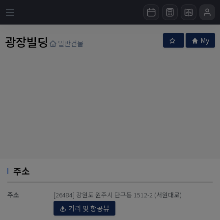
광장빌딩
My
일반건물
주소
주소
[26484] 강원도 원주시 단구동 1512-2 (서원대로)
거리 및 항공뷰