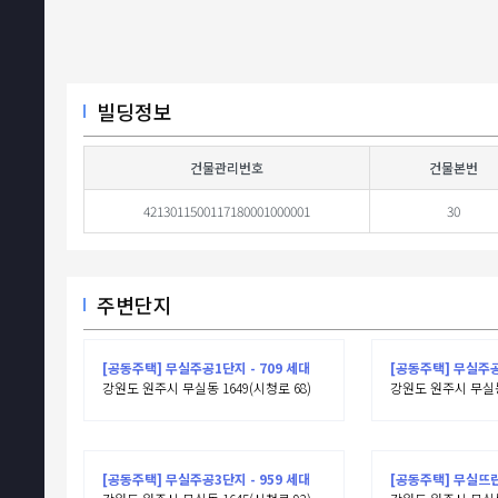
빌딩정보
건물관리번호
건물본번
4213011500117180001000001
30
주변단지
[공동주택] 무실주공1단지 - 709 세대
[공동주택] 무실주공
강원도 원주시 무실동 1649(시청로 68)
강원도 원주시 무실동 
[공동주택] 무실주공3단지 - 959 세대
[공동주택] 무실뜨란채