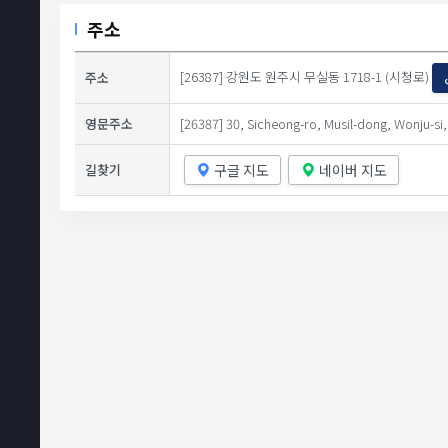
주소
[26387] 강원도 원주시 무실동 1718-1 (시청로)
주소
영문주소
[26387] 30, Sicheong-ro, Musil-dong, Wonju-s
구글 지도
네이버 지도
길찾기