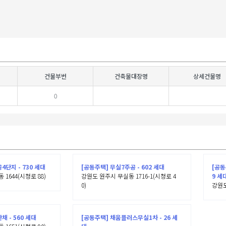
건물부번
건축물대장명
상세건물명
0
4단지 - 730 세대
[공동주택] 무실7주공 - 602 세대
[공동
1644(시청로 88)
강원도 원주시 무실동 1716-1(시청로 4
9 세
0)
강원도
 - 560 세대
[공동주택] 채움플러스무실1차 - 26 세