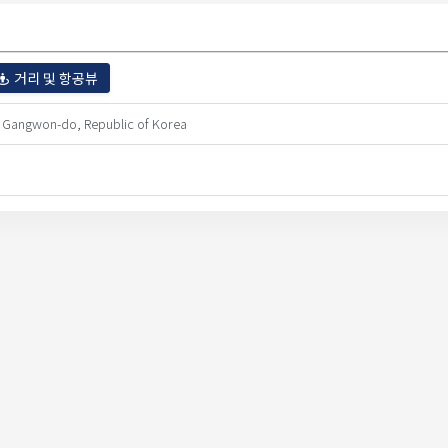
거리 및 항공뷰
i, Gangwon-do, Republic of Korea