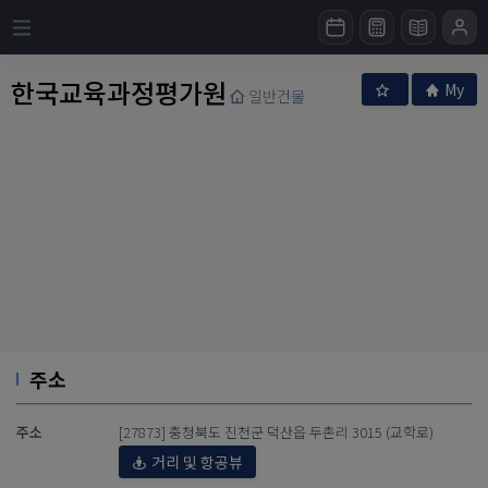
한국교육과정평가원
My
일반건물
주소
주소
[27873] 충청북도 진천군 덕산읍 두촌리 3015 (교학로)
거리 및 항공뷰