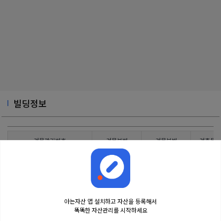
빌딩정보
건물관리번호
건물본번
건물부번
건축물대
4375031025130150000000001
8
0
아는자산 앱 설치하고 자산을 등록해서
똑똑한 자산관리를 시작하세요