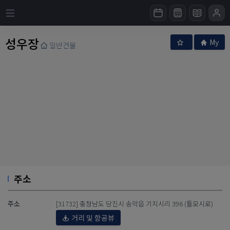
성우장
My
일반건물
주소
주소
[31732] 충청남도 당진시 송악읍 기지시리 396 (틀모시로)
거리 및 항공뷰