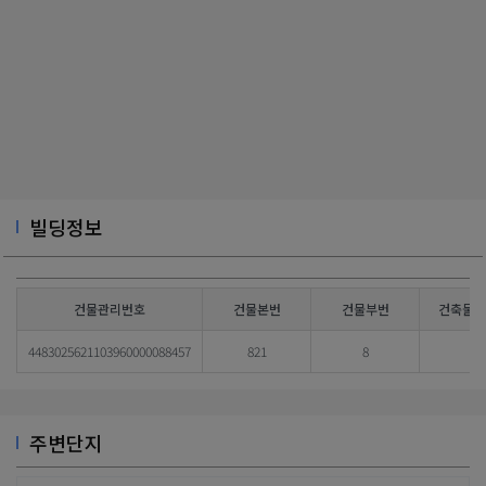
빌딩정보
건물관리번호
건물본번
건물부번
건축물대
4483025621103960000088457
821
8
주변단지