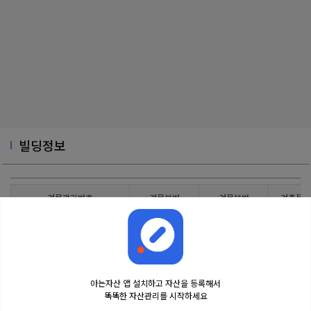
빌딩정보
건물관리번호
건물본번
건물부번
건축물대
4514011500103410006000001
57
0
아는자산 앱 설치하고 자산을 등록해서
똑똑한 자산관리를 시작하세요