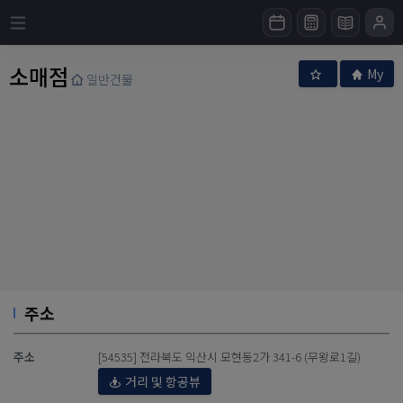
소매점
My
일반건물
주소
주소
[54535] 전라북도 익산시 모현동2가 341-6 (무왕로1길)
거리 및 항공뷰