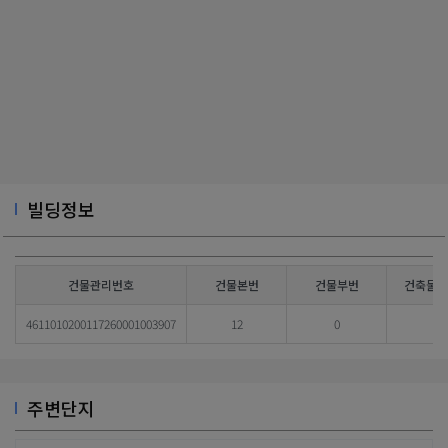
빌딩정보
건물관리번호
건물본번
건물부번
건축물대
4611010200117260001003907
12
0
주변단지