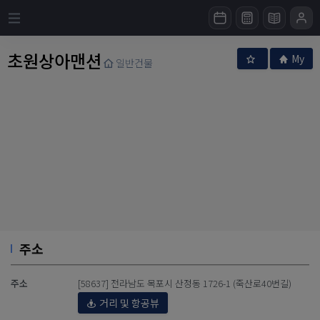
초원상아맨션
My
일반건물
주소
주소
[58637] 전라남도 목포시 산정동 1726-1 (죽산로40번길)
거리 및 항공뷰