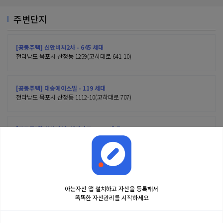
주변단지
[공동주택] 신안비치2차 - 645 세대
전라남도 목포시 산정동 1259(고하대로 641-10)
[공동주택] 대송에이스빌 - 119 세대
전라남도 목포시 산정동 1112-10(고하대로 707)
[공동주택] 신안비치3차아파트 - 495 세대
전라남도 목포시 산정동 1259-3(고하대로 641-11)
아는자산 앱 설치하고 자산을 등록해서
똑똑한 자산관리를 시작하세요
금융정보는 콘텐츠 제공처로부터 받는 투자 참고사항이며, 오류가 발생하거나 지연될