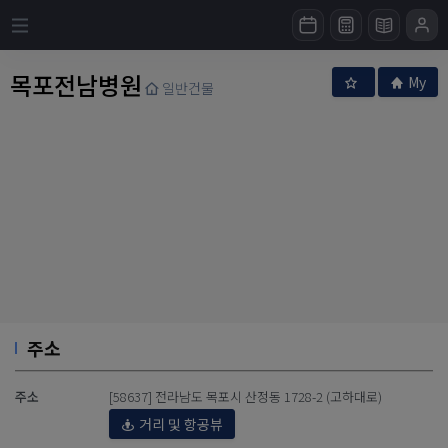
목포전남병원
My
일반건물
주소
주소
[58637] 전라남도 목포시 산정동 1728-2 (고하대로)
거리 및 항공뷰