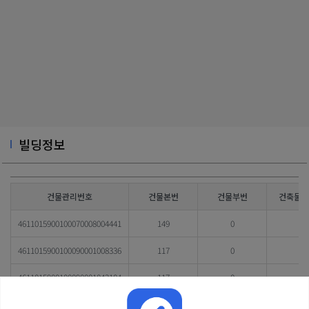
빌딩정보
건물관리번호
건물본번
건물부번
건축물대
4611015900100070008004441
149
0
4611015900100090001008336
117
0
4611015900100090001043104
117
0
4611015900100090028053842
135
0