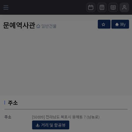
문예역사관
My
일반건물
주소
주소
[58699] 전라남도 목포시 용해동 7 (남농로)
거리 및 항공뷰