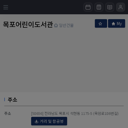
목포어린이도서관
My
일반건물
주소
주소
[58656] 전라남도 목포시 석현동 1175-5 (옥암로186번길)
거리 및 항공뷰