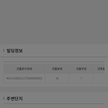
빌딩정보
건물관리번호
건물본번
건물부번
건축물대
4611016000111750005000001
30
7
주변단지