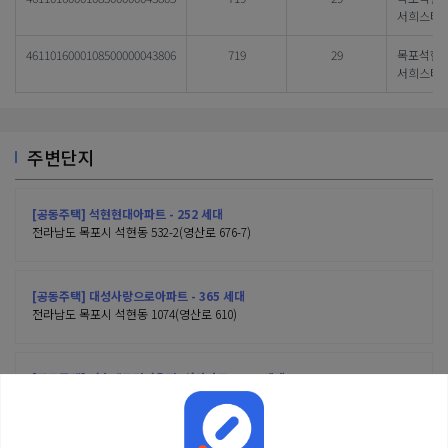
서희스타
4611016000108500000043806
719
29
목포석현
서희스타
주변단지
[공동주택] 석현현대아파트 - 252 세대
전라남도 목포시 석현동 532-2(영산로 676-7)
[공동주택] 대성사랑으로아파트 - 365 세대
전라남도 목포시 석현동 1074(영산로 610)
[공동주택] 라송센트럴카운티5차아파트 - 756 세대
전라남도 목포시 석현동 1180(영산로 648-24)