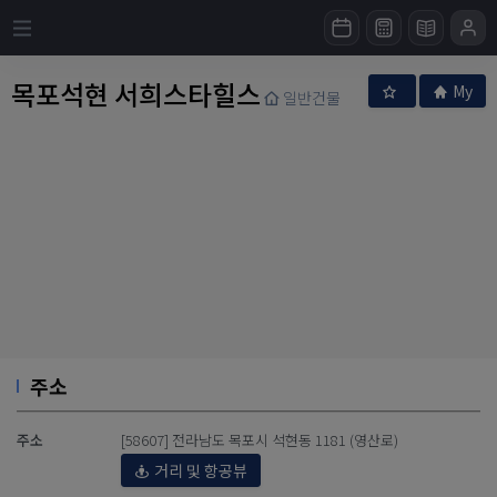
목포석현 서희스타힐스
My
일반건물
주소
주소
[58607] 전라남도 목포시 석현동 1181 (영산로)
거리 및 항공뷰