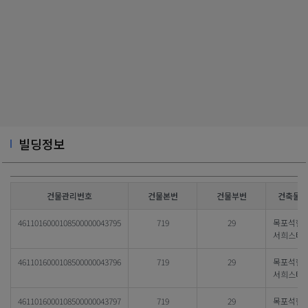
빌딩정보
건물관리번호
건물본번
건물부번
건축물대
4611016000108500000043795
719
29
목포석현
서희스타
4611016000108500000043796
719
29
목포석현
서희스타
4611016000108500000043797
719
29
목포석현