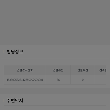
빌딩정보
건물관리번호
건물본번
건물부번
건축물대
4833025323112750002000001
36
0
주변단지