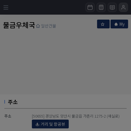
물금우체국
My
일반건물
주소
주소
[50655] 경상남도 양산시 물금읍 가촌리 1275-2 (새실로)
거리 및 항공뷰