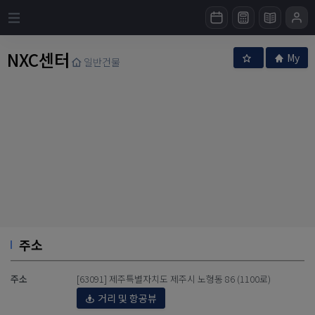
NXC센터
My
일반건물
주소
주소
[63091] 제주특별자치도 제주시 노형동 86 (1100로)
거리 및 항공뷰