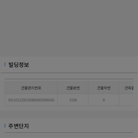
빌딩정보
건물관리번호
건물본번
건물부번
건축물대
5011012200100860000006926
3198
8
주변단지