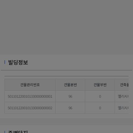
빌딩정보
건물관리번호
건물본번
건물부번
건축물대
5011012200101330000000001
96
0
엘리시아
5011012200101330000000002
96
0
엘리시아
주변단지