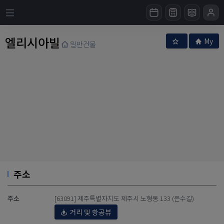
엘리시아빌
My
일반건물
주소
주소
[63091] 제주특별자치도 제주시 노형동 133 (은수길)
거리 및 항공뷰