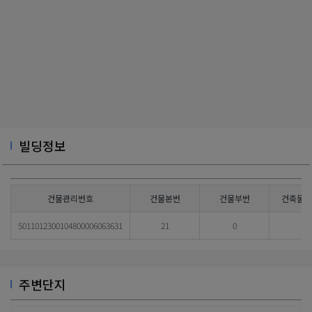
빌딩정보
건물관리번호
건물본번
건물부번
건축물대
5011012300104800006063631
21
0
주변단지