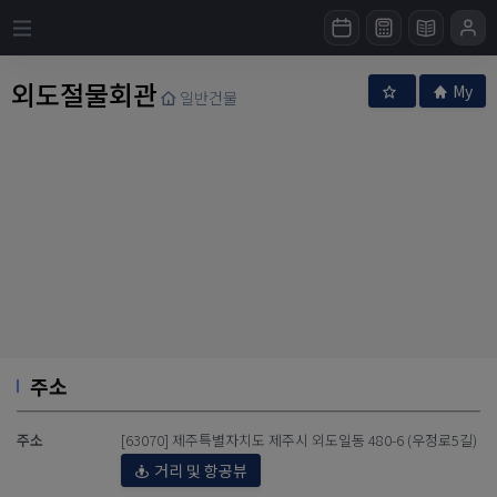
외도절물회관
My
일반건물
주소
주소
[63070] 제주특별자치도 제주시 외도일동 480-6 (우정로5길)
거리 및 항공뷰