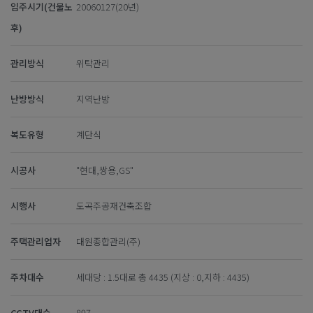
입주시기(건물노
20060127(20년)
후)
관리방식
위탁관리
난방방식
지역난방
복도유형
계단식
시공사
"현대,쌍용,GS"
시행사
도곡주공재건축조합
주택관리업자
대원종합관리(주)
주차대수
세대당 : 1.5대로 총 4435 (지상 : 0,지하 : 4435)
CCTV대수
897