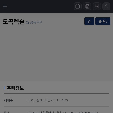
도곡렉슬
My
공동주택
주택정보
세대수
3002 (총 34 개동 - 101 ~ 412)
주소
[06276] 서울특별시 강남구 도곡동 527 (선릉로 221)