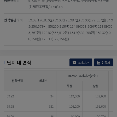
평균관리비
9,738 원 ※ (공용관리비+개별사용료계+장충금월부과액)/
(전체전용면적/0.78)*3.3
면적별관리비
59.92(176,810원) 59.98(176,987원) 59.99(177,017원) 84.9
2(250,579원) 85(250,815원) 114.99(339,309원) 119.89(35
3,767원) 120.82(356,512원) 134.9(398,058원) 138.32(40
8,150원) 176.99(522,256원)
단지 내 면적
공시지가
취득세
2024년 공시지가(만원)
전용면적
세대수
하한
상한
59.92
24
119,300
128,600
59.98
531
106,200
151,600
59.99
46
110,000
120,700