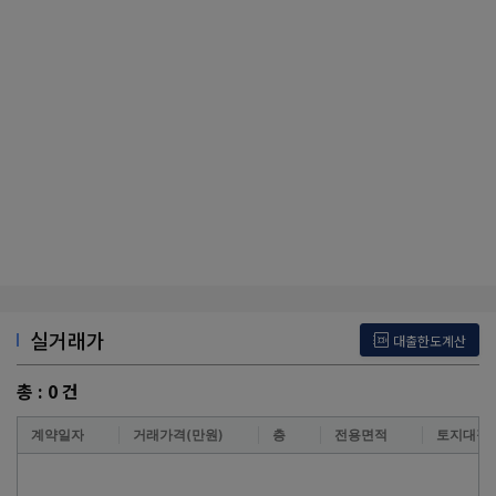
실거래가
대출한도계산
총 :
0
건
계약일자
거래가격(만원)
층
전용면적
토지대장