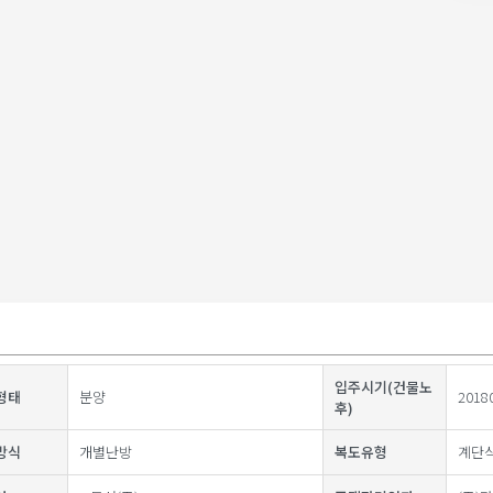
입주시기(건물노
형태
분양
2018
후)
방식
개별난방
복도유형
계단