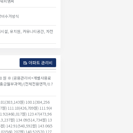
타워피엠씨
장비수거방식
게시설, 유치원, 커뮤니티공간, 자전
아파트 관리비
668 원 ※ (공용관리비+개별사용료
충금월부과액)/(전체전용면적/0.7
3
.81(383,143원) 100.1(384,256
7원) 111.18(426,789원) 111.9(4
1.92(468,017원) 123.47(473,96
13,237원) 134.09(514,734원) 13
5원) 142.91(548,592원) 143.06(5
.02(568,207원) 148.52(570,127