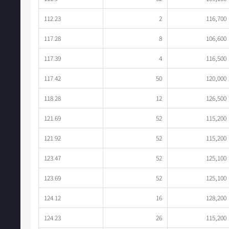
112.23
2
116,700
117.28
8
106,600
117.39
4
116,500
117.42
50
120,000
118.28
12
126,500
121.69
52
115,200
121.92
52
115,200
123.47
52
125,100
123.69
52
125,100
124.12
16
128,200
124.23
26
115,200