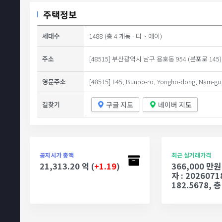
주택정보
세대수
1488 (총 4 개동 - 디 ~ 에이)
주소
[48515] 부산광역시 남구 용호동 954 (분포로 145)
영문주소
[48515] 145, Bunpo-ro, Yongho-dong, Nam-gu,
구글 지도
네이버 지도
길찾기
공지시가 총액
최근 실거래가격
21,313.20 억 (
+1.19
)
366,000 만원
자 : 2026071
182.5678, 층 