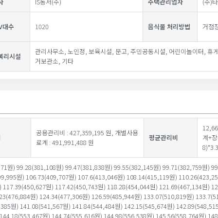
사
IS동서(주)
주택관리업자
(주)
V대수
1020
음식물 처리방법
거점
관리사무소, 노인정, 보육시설, 문고, 주민공동시설, 어린이놀이터, 휴
복리시설
거보관소, 기타
12,
공용관리비 : 427,359,195 원, 개별사용
비
평균관리비
계+장
료계 : 491,991,488 원
8)*3.
571원) 99.28(381,108원) 99.47(381,838원) 99.55(382,145원) 99.71(382,759원) 99
99,995원) 106.73(409,707원) 107.6(413,046원) 108.14(415,119원) 110.26(423,25
 117.39(450,627원) 117.42(450,743원) 118.28(454,044원) 121.69(467,134원) 12
23(476,884원) 124.34(477,306원) 126.59(485,944원) 133.07(510,819원) 133.7(5
,385원) 141.08(541,567원) 141.84(544,484원) 142.15(545,674원) 142.89(548,51
144.18(553,467원) 144.74(555,616원) 144.98(556,538원) 145.56(558,764원) 148