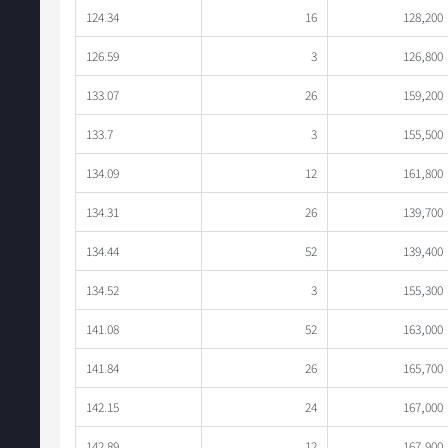
124.34
16
128,200
126.59
3
126,800
133.07
26
159,200
133.7
3
155,500
134.09
12
161,800
134.31
26
139,700
134.44
52
139,400
134.52
3
155,300
141.08
52
163,000
141.84
26
165,700
142.15
24
167,000
142.89
12
167,900