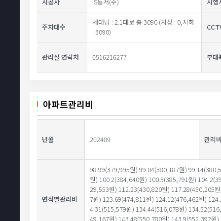
시공사
IS동서(주)
시행
세대당 : 2.1대로 총 3090 (지상 : 0,지하
주차대수
CCT
: 3090)
관리실 연락처
0516216277
부대
아파트관리비
년월
202409
관리
98.99(379,995원) 99.04(380,187원) 99.14(380,
원) 100.2(384,640원) 100.5(385,791원) 104.2(3
29,553원) 112.23(430,820원) 117.28(450,205원)
면적별관리비
7원) 123.69(474,811원) 124.12(476,462원) 124.
4.31(515,579원) 134.44(516,078원) 134.52(516
49,167원) 143.48(550,780원) 143.9(552,392원) 