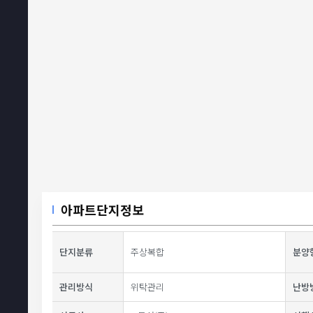
아파트단지정보
단지분류
주상복합
분양
관리방식
위탁관리
난방