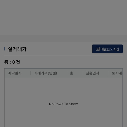
실거래가
대출한도계산
총 :
0
건
계약일자
거래가격(만원)
층
전용면적
토지대장
No Rows To Show