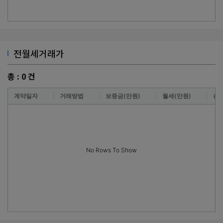
전월세거래가
총 :
0
건
계약일자
거래방법
보증금(만원)
월세(만원)
층
No Rows To Show