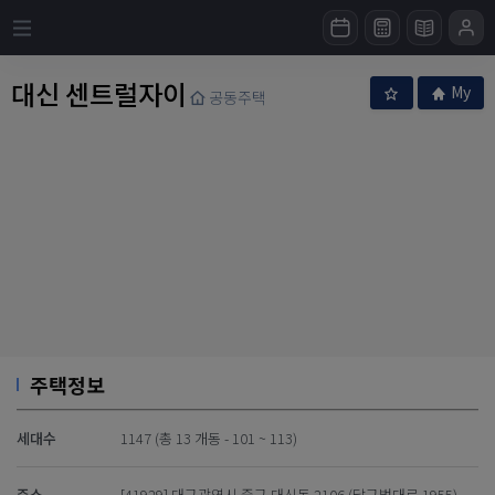
대신 센트럴자이
My
공동주택
주택정보
세대수
1147 (총 13 개동 - 101 ~ 113)
주소
[41929] 대구광역시 중구 대신동 2106 (달구벌대로 1955)