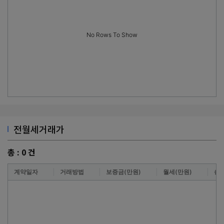
No Rows To Show
전월세거래가
총 :
0
건
계약일자
거래방법
보증금(만원)
월세(만원)
층