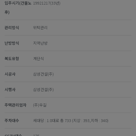
입주시기(건물노
19921217(33년)
후)
관리방식
위탁관리
난방방식
지역난방
복도유형
계단식
시공사
삼성건설(주)
시행사
삼성건설(주)
주택관리업자
(주)우길
주차대수
세대당 : 1.0대로 총 733 (지상 : 393,지하 : 340)
CCTV대수
125