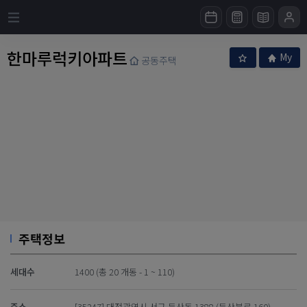
한마루럭키아파트
My
공동주택
주택정보
세대수
1400 (총 20 개동 - 1 ~ 110)
주소
[35247] 대전광역시 서구 둔산동 1388 (둔산북로 160)