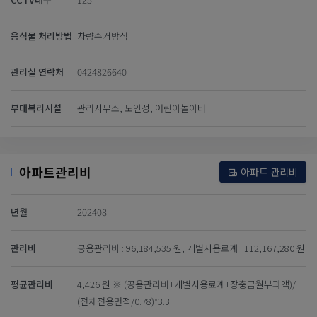
음식물 처리방법
차량수거방식
관리실 연락처
0424826640
부대복리시설
관리사무소, 노인정, 어린이놀이터
아파트관리비
아파트 관리비
년월
202408
관리비
공용관리비 : 96,184,535 원, 개별사용료계 : 112,167,280 원
평균관리비
4,426 원 ※ (공용관리비+개별사용료계+장충금월부과액)/
(전체전용면적/0.78)*3.3