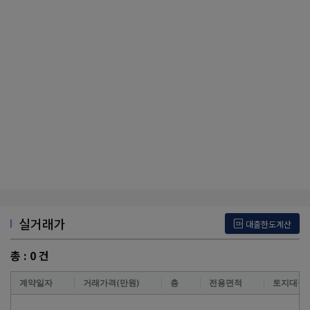
실거래가
대출한도계산
총 :
0
건
계약일자
거래가격(만원)
층
전용면적
토지대장