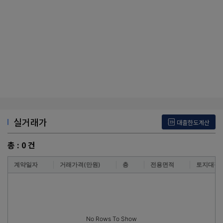
실거래가
대출한도계산
총 :
0
건
계약일자
거래가격(만원)
층
전용면적
토지대장
No Rows To Show