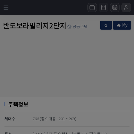
반도보라빌리지2단지
My
공동주택
주택정보
세대수
766 (총 9 개동 - 201 ~ 209)
주소
[16042] 경기도 의왕시 내손동 774 (갈미로 32)