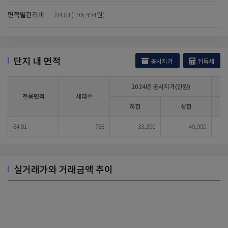
면적별관리비
84.81(196,494원)
단지 내 면적
공시지가
취득세
2024년 공시지가(만원)
전용면적
세대수
하한
상한
84.81
766
33,300
40,900
실거래가와 거래금액 추이