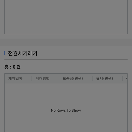
전월세거래가
총 :
0
건
계약일자
거래방법
보증금(만원)
월세(만원)
층
No Rows To Show