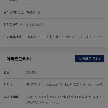
음식물 처리방법
차량수거방식
관리실 연락처
0314266625
부대복리시설
관리사무소, 노인정, 보육시설, 어린이놀이터, 자전거보관소
아파트관리비
아파트 관리비
년월
202409
관리비
공용관리비 : 78,507,800 원, 개별사용료계 : 91,709,240 원
평균관리비
7,646 원 ※ (공용관리비+개별사용료계+장충금월부과액)/
(전체전용면적/0.78)*3.3