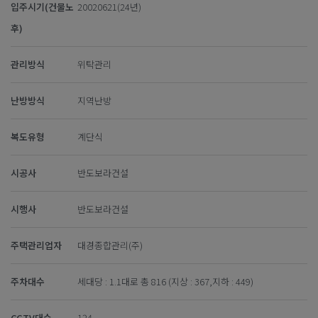
입주시기(건물노
20020621(24년)
후)
관리방식
위탁관리
난방방식
지역난방
복도유형
계단식
시공사
반도보라건설
시행사
반도보라건설
주택관리업자
대경종합관리(주)
주차대수
세대당 : 1.1대로 총 816 (지상 : 367,지하 : 449)
CCTV대수
124