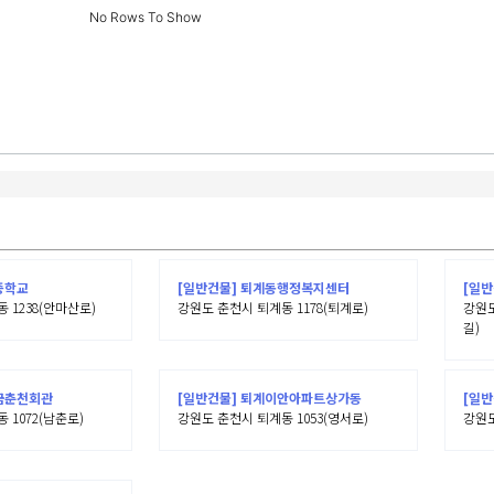
No Rows To Show
중학교
[일반건물] 퇴계동행정복지센터
[일반
 1238(안마산로)
강원도 춘천시 퇴계동 1178(퇴계로)
강원도
길)
금춘천회관
[일반건물] 퇴계이안아파트상가동
[일
 1072(남춘로)
강원도 춘천시 퇴계동 1053(영서로)
강원도