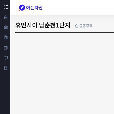
휴먼시아 남춘천1단지
공동주택