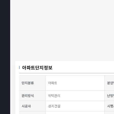
아파트단지정보
단지분류
아파트
분양
관리방식
위탁관리
난방
시공사
성지건설
시행