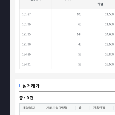
하한
101.87
103
21,500
101.99
65
21,000
121.95
144
24,600
121.96
42
23,900
134.89
58
26,800
134.91
58
26,900
실거래가
총 :
0
건
계약일자
거래가격(만원)
층
전용면적