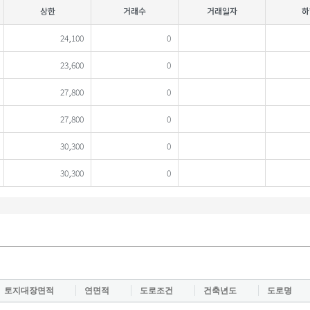
상한
거래수
거래일자
하
24,100
0
23,600
0
27,800
0
27,800
0
30,300
0
30,300
0
토지대장면적
연면적
도로조건
건축년도
도로명