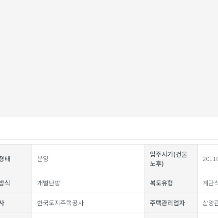
입주시기(건물
형태
분양
2011
노후)
방식
개별난방
복도유형
계단
사
한국토지주택공사
주택관리업자
삼양