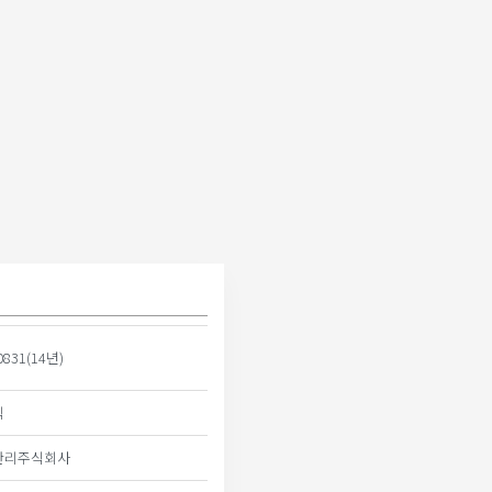
0831(14년)
식
관리주식회사