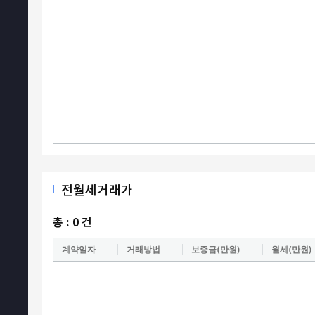
전월세거래가
총 :
0
건
계약일자
거래방법
보증금(만원)
월세(만원)