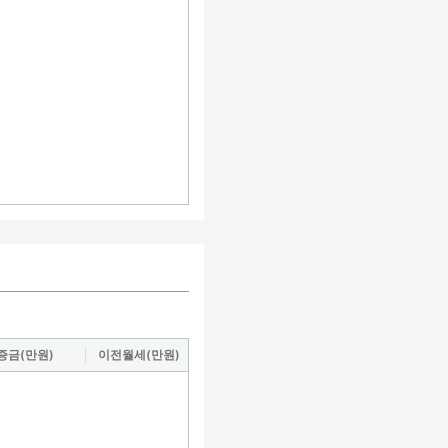
증금(만원)
이전월세(만원)
도로명
거래지역