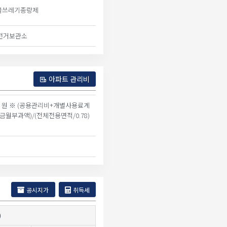
물쓰레기종량제
자전거보관소
아파트 관리비
78 원 ※ (공용관리비+개별사용료계
금월부과액)/(전체전용면적/0.78)
공시지가
취득세
)