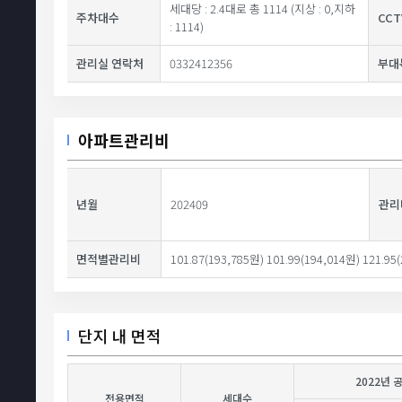
세대당 : 2.4대로 총 1114 (지상 : 0,지하
주차대수
CC
: 1114)
관리실 연락처
0332412356
부대
아파트관리비
년월
202409
관리
면적별관리비
101.87(193,785원) 101.99(194,014원) 121.95
단지 내 면적
2022년 
전용면적
세대수