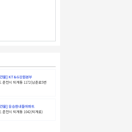
건물] KT&G강원본부
 춘천시 퇴계동 1172(남춘로5번
반건물] 유승한내들아파트
 춘천시 퇴계동 1042(퇴계로)