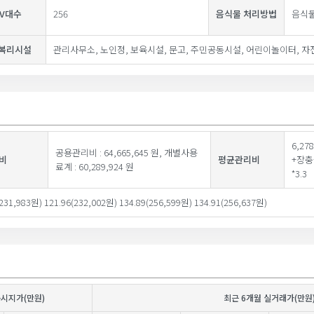
TV대수
256
음식물 처리방법
음식
복리시설
관리사무소, 노인정, 보육시설, 문고, 주민공동시설, 어린이놀이터, 
6,2
공용관리비 : 64,665,645 원, 개별사용
비
평균관리비
+장충
료계 : 60,289,924 원
*3.3
(231,983원) 121.96(232,002원) 134.89(256,599원) 134.91(256,637원)
공시지가(만원)
최근 6개월 실거래가(만원