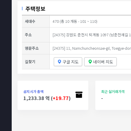
주택정보
세대수
470 (총 10 개동 - 101 ~ 110)
주소
[24375] 강원도 춘천시 퇴계동 1097 (남춘천새길 1
영문주소
[24375] 11, Namchuncheonsae-gil, Toegye-don
구글 지도
네이버 지도
길찾기
공지시가 총액
최근 실거래가격
1,233.38 억 (
+19.77
)
-