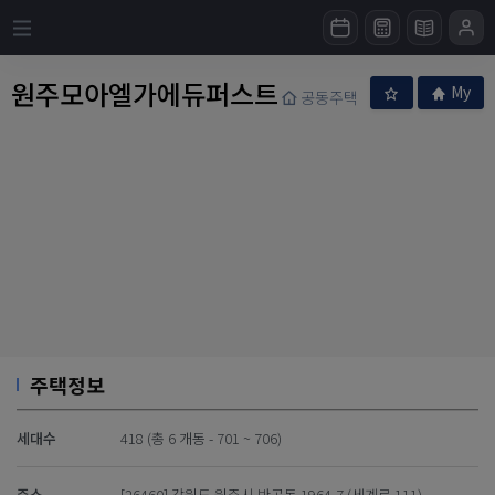
원주모아엘가에듀퍼스트
My
공동주택
주택정보
세대수
418 (총 6 개동 - 701 ~ 706)
주소
[26460] 강원도 원주시 반곡동 1964-7 (세계로 111)