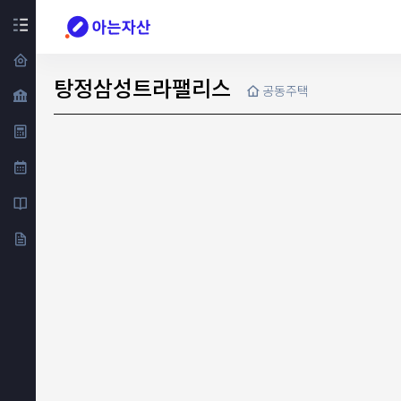
탕정삼성트라팰리스
공동주택