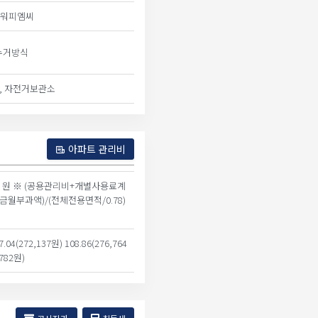
타워피엠씨
수거방식
, 자전거보관소
아파트 관리비
90 원 ※ (공용관리비+개별사용료계
금월부과액)/(전체전용면적/0.78)
7.04(272,137원) 108.86(276,764
,782원)