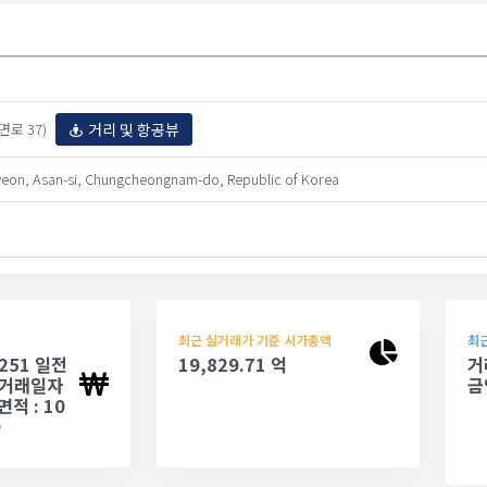
거리 및 항공뷰
면로 37)
yeon, Asan-si, Chungcheongnam-do, Republic of Korea
최근 실거래가 기준 시가총액
최근
(251 일전
19,829.71 억
거
- 거래일자
금
 면적 : 10
9