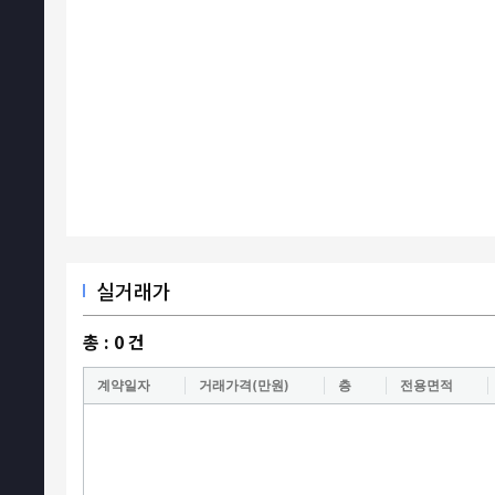
실거래가
총 :
0
건
계약일자
거래가격(만원)
층
전용면적