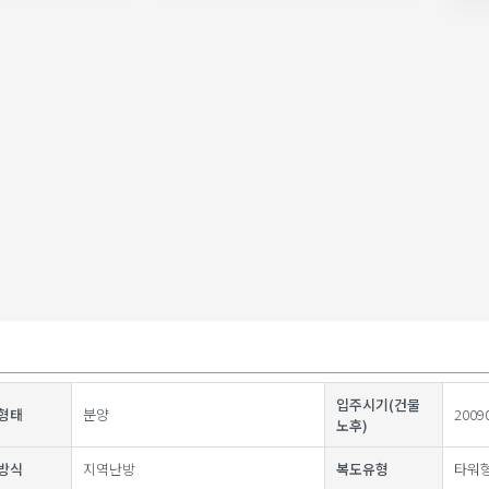
입주시기(건물
형태
분양
2009
노후)
방식
지역난방
복도유형
타워