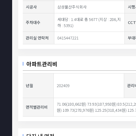
시공사
삼성물산주식회사
시행
세대당 : 1.4대로 총 5677 (지상 : 286,지
주차대수
CC
하 : 5391)
관리실 연락처
0415447221
부대
아파트관리비
년월
202409
관리
71.06(180,662원) 73.93(187,958원) 83.5(212,
면적별관리비
원) 109.73(278,976원) 125.25(318,434원) 125.