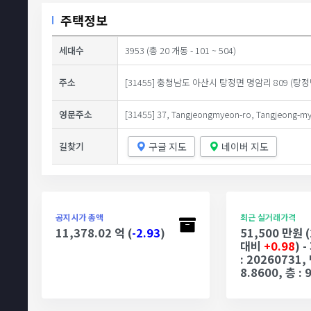
주택정보
세대수
3953 (총 20 개동 - 101 ~ 504)
주소
[31455] 충청남도 아산시 탕정면 명암리 809 (탕정
영문주소
[31455] 37, Tangjeongmyeon-ro, Tangjeong-m
구글 지도
네이버 지도
길찾기
공지시가 총액
최근 실거래가격
11,378.02 억 (
-2.93
)
51,500 만원 
대비
+0.98
) 
: 20260731,
8.8600, 층 : 