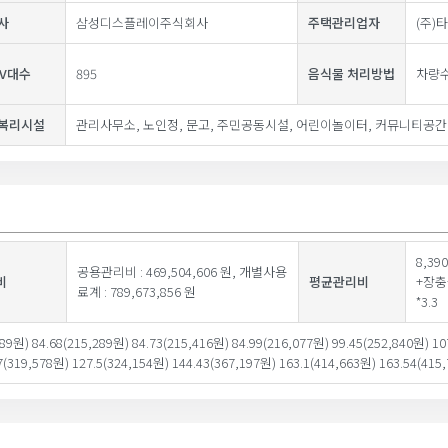
사
삼성디스플레이주식회사
주택관리업자
(주)
TV대수
895
음식물 처리방법
차량
복리시설
관리사무소, 노인정, 문고, 주민공동시설, 어린이놀이터, 커뮤니티공간
8,3
공용관리비 : 469,504,606 원, 개별사용
비
평균관리비
+장충
료계 : 789,673,856 원
*3.3
289원) 84.68(215,289원) 84.73(215,416원) 84.99(216,077원) 99.45(252,840원) 10
7(319,578원) 127.5(324,154원) 144.43(367,197원) 163.1(414,663원) 163.54(415