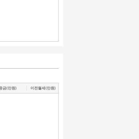
증금(만원)
이전월세(만원)
도로명
거래지역