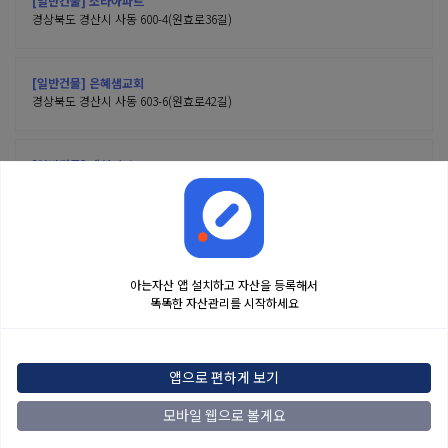
[일반건물] 소라아파트
경상북도 경산시 사동 600-4(원효로36길)
[일반건물] 은혜샘교회
경상북도 경산시 사동 603-6(원효로42길)
[일반건물] 대신기업
경상북도 경산시 사동 605-2(원효로42길)
아는자산 앱 설치하고 자산을 등록해서
똑똑한 자산관리를 시작하세요
금융정보는 콘텐츠 제공처로부터 받는 투자 참고사항이며, 오류가 발생하거나 지연될
수 있습니다. 본 정보는 일반적인 시장 정보 제공을 위한 것이며 투자 권유 또는 자문에
앱으로 편하게 보기
해당하지 않습니다. 해당 정보로 인한 투자 결과에 법적인 책임을 지지 않으며, 투자
결정 및 책임은 전적으로 이용자에게 있습니다.
모바일 웹으로 볼게요
2022
아는자산
맨위로