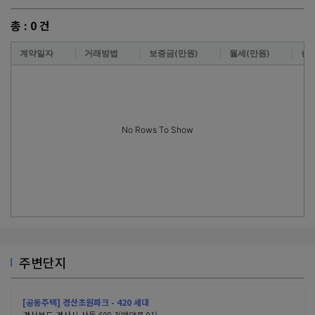
총 :
0
건
계약일자
거래방법
보증금(만원)
월세(만원)
층
No Rows To Show
주변단지
[공동주택] 경산초원파크 - 420 세대
경상북도 경산시 사동 600-3(백양로 91)