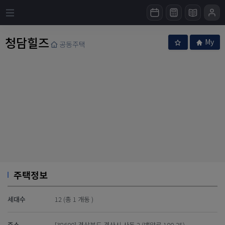
청담힐즈
My
공동주택
주택정보
세대수
12 (총 1 개동 )
주소
[38600] 경상북도 경산시 사동 2 (백양로 100-25)