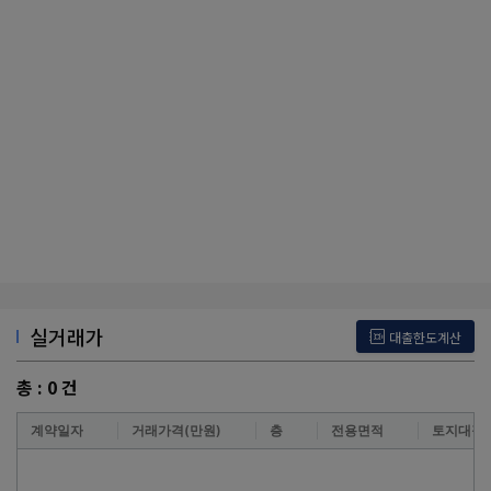
실거래가
대출한도계산
총 :
0
건
계약일자
거래가격(만원)
층
전용면적
토지대장