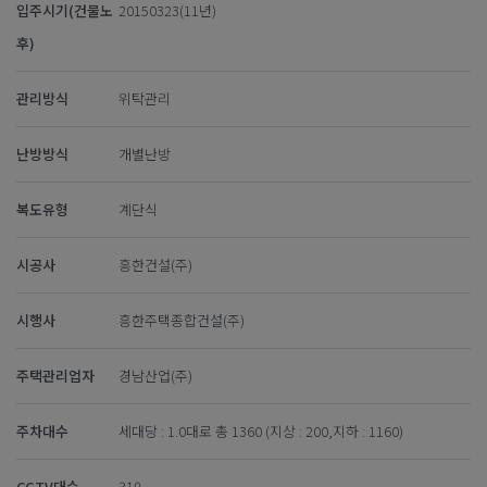
입주시기(건물노
20150323(11년)
후)
관리방식
위탁관리
난방방식
개별난방
복도유형
계단식
시공사
흥한건설(주)
시행사
흥한주택종합건설(주)
주택관리업자
경남산업(주)
주차대수
세대당 : 1.0대로 총 1360 (지상 : 200,지하 : 1160)
CCTV대수
310