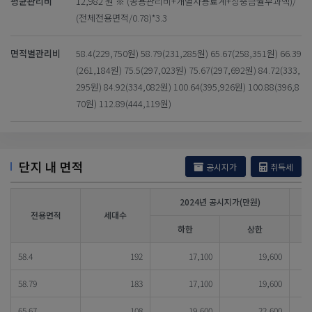
평균관리비
12,982 원 ※ (공용관리비+개별사용료계+장충금월부과액)/
(전체전용면적/0.78)*3.3
면적별관리비
58.4(229,750원) 58.79(231,285원) 65.67(258,351원) 66.39
(261,184원) 75.5(297,023원) 75.67(297,692원) 84.72(333,
295원) 84.92(334,082원) 100.64(395,926원) 100.88(396,8
70원) 112.89(444,119원)
단지 내 면적
공시지가
취득세
2024년 공시지가(만원)
전용면적
세대수
하한
상한
58.4
192
17,100
19,600
58.79
183
17,100
19,600
65.67
108
19,600
22,600