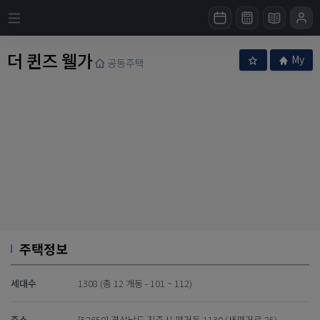
더 퀸즈 웰가
My
공동주택
주택정보
세대수
1308 (총 12 개동 - 101 ~ 112)
주소
[52650] 경상남도 진주시 평거동 1130 (새평거로 25)