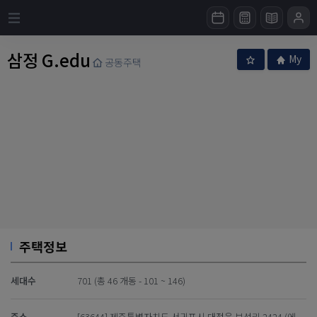
삼정 G.edu
My
공동주택
주택정보
세대수
701 (총 46 개동 - 101 ~ 146)
주소
[63644] 제주특별자치도 서귀포시 대정읍 보성리 2424 (에