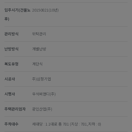
입주시기(건물노
20150821(10년)
후)
관리방식
위탁관리
난방방식
개별난방
복도유형
계단식
시공사
주)삼정기업
시행사
우석씨앤디(주)
주택관리업자
광인산업(주)
주차대수
세대당 : 1.1대로 총 781 (지상 : 781,지하 : 0)