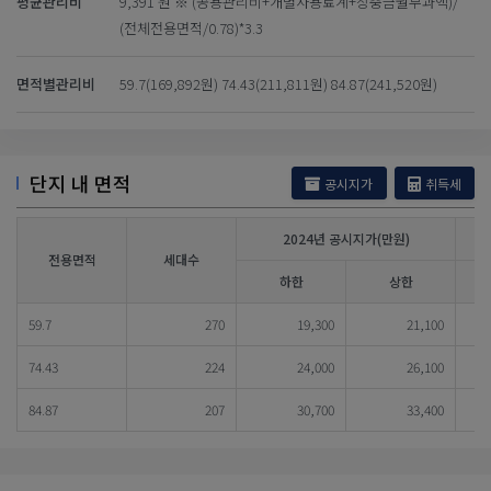
평균관리비
9,391 원 ※ (공용관리비+개별사용료계+장충금월부과액)/
(전체전용면적/0.78)*3.3
면적별관리비
59.7(169,892원) 74.43(211,811원) 84.87(241,520원)
단지 내 면적
공시지가
취득세
2024년 공시지가(만원)
전용면적
세대수
하한
상한
59.7
270
19,300
21,100
74.43
224
24,000
26,100
84.87
207
30,700
33,400