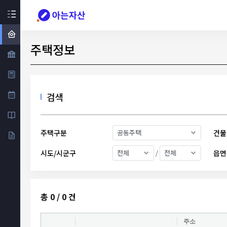
주택정보
검색
주택구분
건물
시도/시군구
읍면
/
총
0 / 0
건
주소