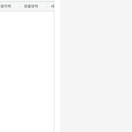
조정지역
전용면적
세대수
입주
공시지가 총액(억)