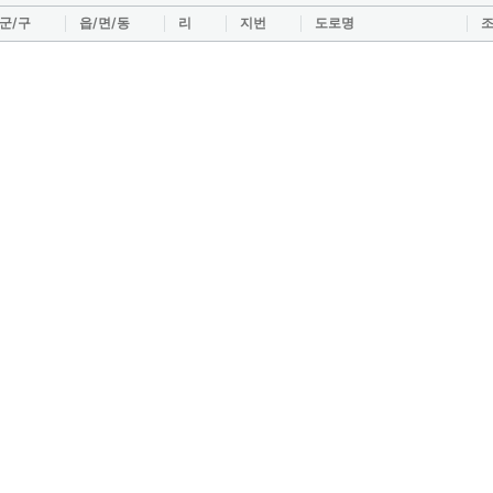
/군/구
읍/면/동
리
지번
도로명