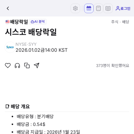
로그인
배당락일
주식 · 배당
AI 분석
시스코 배당락일
NYSE
·
SYY
2026.01.02
금
14:00 KST
373명이 확인했어요
📑 배당 개요
배당유형 : 분기배당
배당금 : 0.54$
배당금 지급일 : 2026년 1월 23일