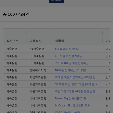
총
100 / 434
건
회사구분
금융회사
상품명
가입
저축은행
HB저축은행
6개월 회전정기예금
영업
저축은행
HB저축은행
e-6개월 회전정기예금
인터
저축은행
HB저축은행
스마트 6개월 회전정기예금
스마
저축은행
엔에이치저축은행
NH특판정기예금(모바일)
스마
저축은행
키움저축은행
비대면 회전식정기예금 (6개월단위 변동금리상품)
인터
저축은행
키움저축은행
SB톡톡 회전식정기예금 (비대면) (6개월단위 변동금리상품)
스마
저축은행
키움저축은행
회전식정기예금 (6개월단위 변동금리상품)
영업
저축은행
디비저축은행
DreamBig 정기예금(6M)
영업
저축은행
디비저축은행
M-DreamBig 정기예금(6M)
스마
저축은행
OSB저축은행
OSB회전식정기예금
영업