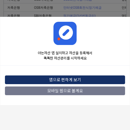
저축은행
OSB저축은행
인터넷OSB회전식정기예금
인터
저축은행
SBI저축은행
정기예금(1년변동금리)
영업점
저축은행
스카이저축은행
회전정기예금
영업
저축은행
SBI저축은행
정기예금
영업점
저축은행
다올저축은행
Fi 리볼빙 정기예금 (비대면)
인터
저축은행
DH저축은행
정기예금
영업
아는자산 앱 설치하고 자산을 등록해서
저축은행
DH저축은행
정기예금(비대면)
인터
똑똑한 자산관리를 시작하세요
저축은행
페퍼저축은행
회전정기예금 (대면, 전지점)
영업
저축은행
페퍼저축은행
회전정기예금 (비대면)
인터
앱으로 편하게 보기
저축은행
페퍼저축은행
페퍼스회전정기예금 (디지털페퍼앱)
스마
저축은행
페퍼저축은행
♥회전정기예금(창구 전용) (평촌, 부천)
영업
모바일 웹으로 볼게요
저축은행
CK저축은행
정기예금(인터넷,모바일,비대면)
인터
저축은행
스마트저축은행
정기예금
영업
저축은행
스마트저축은행
e-정기예금
인터
저축은행
스마트저축은행
e-로운 정기예금
스마