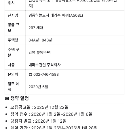
인천광역시 중구 영종하늘도시 A50BL(중산동 1958-1번
위치
지)
단지명
영종하늘도시 대라수 어썸(A50BL)
공급 규
297 세대
모
주택형
84A㎡, 84B㎡
주택 구
민영 분양주택
분
시공
대라수건설 주식회사
문의처
☎ 032-746-1588
입주 예
2029년 6월
정
📅 청약 일정
모집공고일 : 2025년 12월 22일
청약 접수 : 2026년 1월 2일~2026년 1월 6일
당첨자 발표 : 2026년 1월 12일
계약 기간 : 2026년 1월 26일~2026년 1월 28일