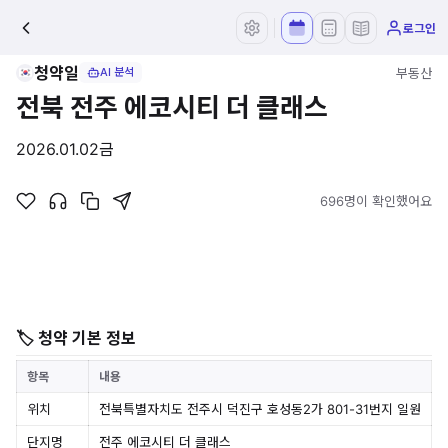
로그인
청약일
부동산
AI 분석
전북 전주 에코시티 더 클래스
2026.01.02
금
696명이 확인했어요
🏷 청약 기본 정보
항목
내용
위치
전북특별자치도 전주시 덕진구 호성동2가 801-31번지 일원
단지명
전주 에코시티 더 클래스