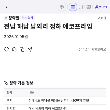
로그인
청약일
부동산
AI 분석
전남 해남 남외리 정하 에코프라임
2026.01.05
월
544명이 확인했어요
🏷 청약 기본 정보
항목
내용
위치
전라남도 해남군 해남읍 남외리 410번지 일원
단지명
해남 남외리 정하 에코프라임