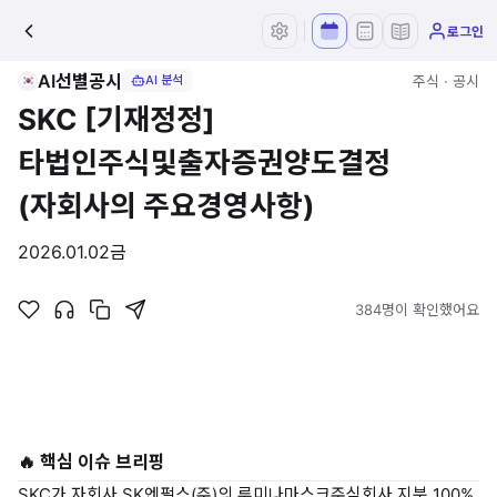
로그인
AI선별공시
주식 · 공시
AI 분석
SKC [기재정정]
타법인주식및출자증권양도결정
(자회사의 주요경영사항)
2026.01.02
금
384명이 확인했어요
🔥 핵심 이슈 브리핑
SKC가 자회사 SK엔펄스(주)의 루미나마스크주식회사 지분 100%