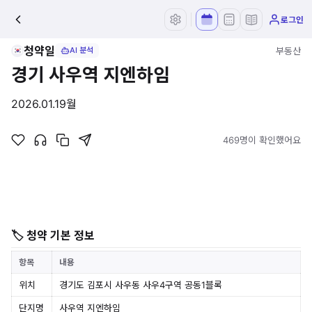
로그인
청약일
부동산
AI 분석
경기 사우역 지엔하임
2026.01.19
월
469명이 확인했어요
🏷 청약 기본 정보
항목
내용
위치
경기도 김포시 사우동 사우4구역 공동1블록
단지명
사우역 지엔하임