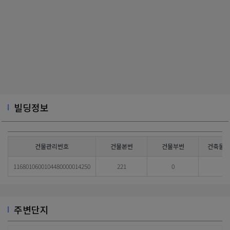
빌딩정보
건물관리번호
건물본번
건물부번
건축물대
1168010600104480000014250
221
0
주변단지