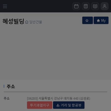
혜성빌딩
My
일반건물
주소
주소
[06280] 서울특별시 강남구 대치동 448 (삼성로)
투기과열지구
거리 및 항공뷰