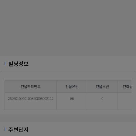
빌딩정보
건물관리번호
건물본번
건물부번
건축물대
2626010900100890006008112
66
0
주변단지