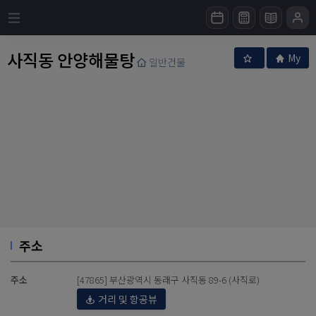
사직동 안양해물탕
My
일반건물
주소
주소
[47865] 부산광역시 동래구 사직동 89-6 (사직로)
거리 및 항공뷰