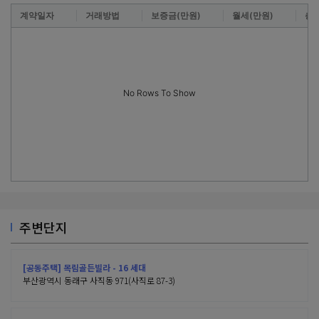
계약일자
거래방법
보증금(만원)
월세(만원)
층
No Rows To Show
주변단지
[공동주택] 목림골든빌라 - 16 세대
부산광역시 동래구 사직동 971(사직로 87-3)