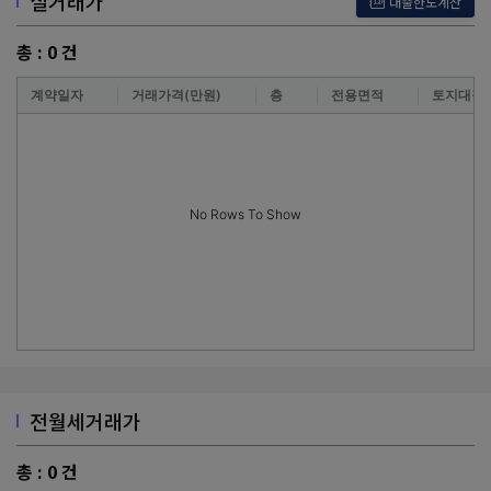
실거래가
대출한도계산
총 :
0
건
계약일자
거래가격(만원)
층
전용면적
토지대장
No Rows To Show
전월세거래가
총 :
0
건