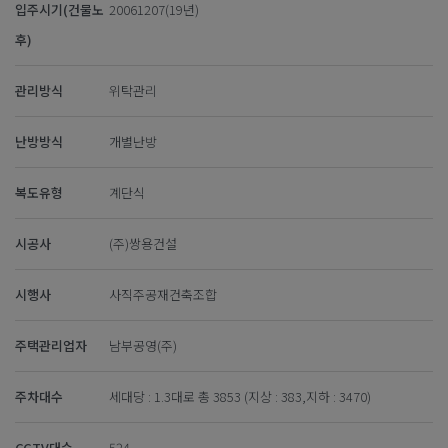
입주시기(건물노
20061207(19년)
후)
관리방식
위탁관리
난방방식
개별난방
복도유형
계단식
시공사
(주)쌍용건설
시행사
사직주공재건축조합
주택관리업자
남부공영(주)
주차대수
세대당 : 1.3대로 총 3853 (지상 : 383,지하 : 3470)
CCTV대수
524