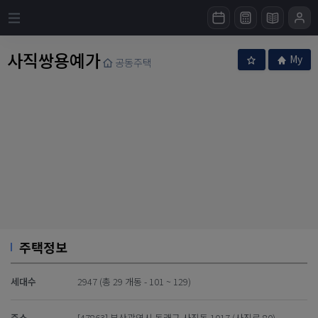
사직쌍용예가
My
공동주택
주택정보
세대수
2947 (총 29 개동 - 101 ~ 129)
주소
[47863] 부산광역시 동래구 사직동 1017 (사직로 80)