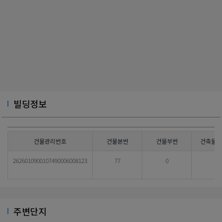
빌딩정보
건물관리번호
건물본번
건물부번
건축물대
2626010900107490006008123
77
0
주변단지