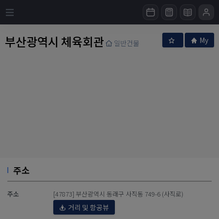
부산광역시 체육회관
My
일반건물
주소
주소
[47873] 부산광역시 동래구 사직동 749-6 (사직로)
거리 및 항공뷰